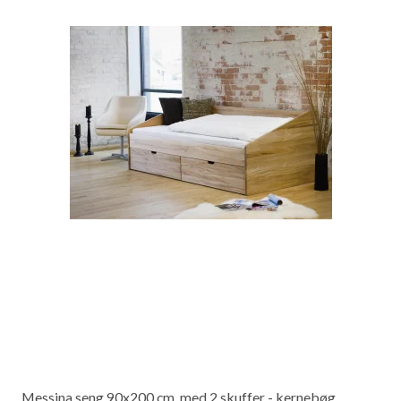
Messina seng 90x200 cm. med 2 skuffer - kernebøg