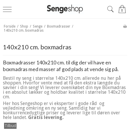
0
Forside
/
Shop
/
Senge
/
Boxmadrasser
/
140x210 cm. boxmadras
140x210 cm. boxmadras
Boxmadrasser 140x210 cm. til dig der vil have en
boxmadras med masser af god plads at vende sig på.
Bestil ny seng i størrelse 140x210 cm. allerede nu her på
shoppen. Hvorfor vente med at få den ekstra længde du
savner i din seng! Vi leverer ovenikøbet din nye Boxmadras
i en absolut lækker og holdbar kvalitet i størrelse 140x210
cm.
Her hos Sengeshop er vi eksperter i gode råd og
vejledning omkring en ny seng. Samtidig har vi
konkurrencedygtige priser og leverer lige til døren over
hele lande
t.
Gratis levering.
Tilbud