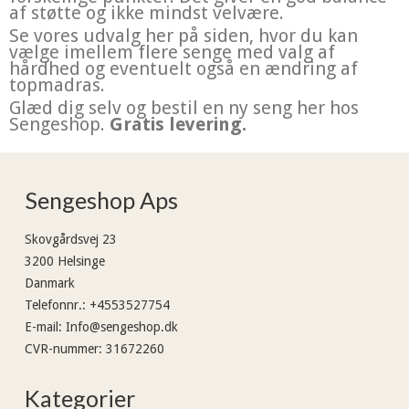
af støtte og ikke mindst velvære.
Se vores udvalg her på siden, hvor du kan
vælge imellem flere senge med valg af
hårdhed og eventuelt også en ændring af
topmadras.
Glæd dig selv og bestil en ny seng her hos
Sengeshop.
Gratis levering.
Sengeshop Aps
Skovgårdsvej 23
3200 Helsinge
Danmark
Telefonnr.
:
+4553527754
E-mail
:
Info@sengeshop.dk
CVR-nummer
:
31672260
Kategorier