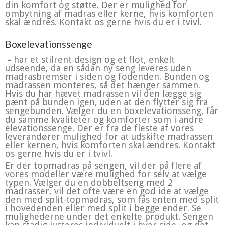
din komfort og støtte. Der er mulighed for
ombytning af madras eller kerne, hvis komforten
skal ændres. Kontakt os gerne hvis du er i tvivl.
Boxelevationssenge
-
har et stilrent design og et flot, enkelt
udseende, da en sådan ny seng leveres uden
madrasbremser i siden og fodenden. Bunden og
madrassen monteres, så det hænger sammen.
Hvis du har hævet madrassen vil den lægge sig
pænt på bunden igen, uden at den flytter sig fra
sengebunden. Vælger du en boxelevationsseng, får
du samme kvaliteter og komforter som i andre
elevationssenge. Der er fra de fleste af vores
leverandører mulighed for at udskifte madrassen
eller kernen, hvis komforten skal ændres. Kontakt
os gerne hvis du er i tvivl.
Er der topmadras på sengen, vil der på flere af
vores modeller være mulighed for selv at vælge
typen. Vælger du en dobbeltseng med 2
madrasser, vil det ofte være en god ide at vælge
den med split-topmadras, som fås enten med split
i hovedenden eller med split i begge ender. Se
mulighederne under det enkelte produkt. Sengen