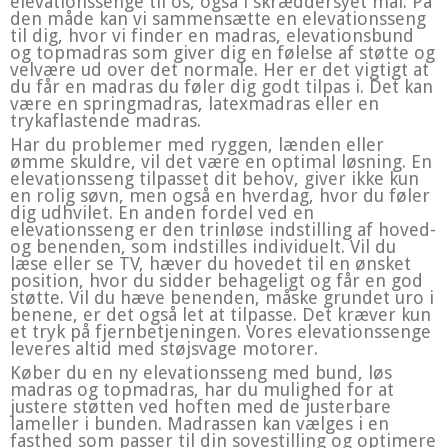
elevationssenge til os, også i skræddersyet mål. På
den måde kan vi sammensætte en elevationsseng
til dig, hvor vi finder en madras, elevationsbund
og topmadras som giver dig en følelse af støtte og
velvære ud over det normale. Her er det vigtigt at
du får en madras du føler dig godt tilpas i. Det kan
være en springmadras, latexmadras eller en
trykaflastende madras.
Har du problemer med ryggen, lænden eller
ømme skuldre, vil det være en optimal løsning. En
elevationsseng tilpasset dit behov, giver ikke kun
en rolig søvn, men også en hverdag, hvor du føler
dig udhvilet. En anden fordel ved en
elevationsseng er den trinløse indstilling af hoved-
og benenden, som indstilles individuelt. Vil du
læse eller se TV, hæver du hovedet til en ønsket
position, hvor du sidder behageligt og får en god
støtte. Vil du hæve benenden, måske grundet uro i
benene, er det også let at tilpasse. Det kræver kun
et tryk på fjernbetjeningen. Vores elevationssenge
leveres altid med støjsvage motorer.
Køber du en ny elevationsseng med bund, løs
madras og topmadras, har du mulighed for at
justere støtten ved hoften med de justerbare
lameller i bunden. Madrassen kan vælges i en
fasthed som passer til din sovestilling og optimere