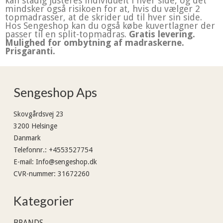
kan stadig justeres individuelt i hver side, og det
mindsker også risikoen for at, hvis du vælger 2
topmadrasser, at de skrider ud til hver sin side.
Hos Sengeshop kan du også købe kuvertlagner der
passer til en split-topmadras.
Gratis levering.
Mulighed for ombytning af madraskerne.
Prisgaranti.
Sengeshop Aps
Skovgårdsvej 23
3200 Helsinge
Danmark
Telefonnr.
:
+4553527754
E-mail
:
Info@sengeshop.dk
CVR-nummer
:
31672260
Kategorier
BRANDS