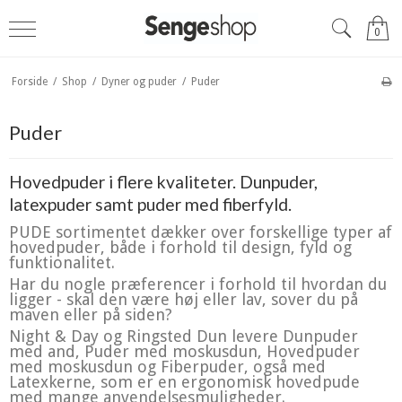
0
Forside
/
Shop
/
Dyner og puder
/
Puder
Puder
Hovedpuder i flere kvaliteter. Dunpuder,
latexpuder samt puder med fiberfyld.
PUDE sortimentet dækker over forskellige typer af
hovedpuder, både i forhold til design, fyld og
funktionalitet.
Har du nogle præferencer i forhold til hvordan du
ligger - skal den være høj eller lav, sover du på
maven eller på siden?
Night & Day og Ringsted Dun levere Dunpuder
med and, Puder med moskusdun, Hovedpuder
med moskusdun og Fiberpuder, også med
Latexkerne, som er en ergonomisk hovedpude
med mange anvendelsesmuligheder.