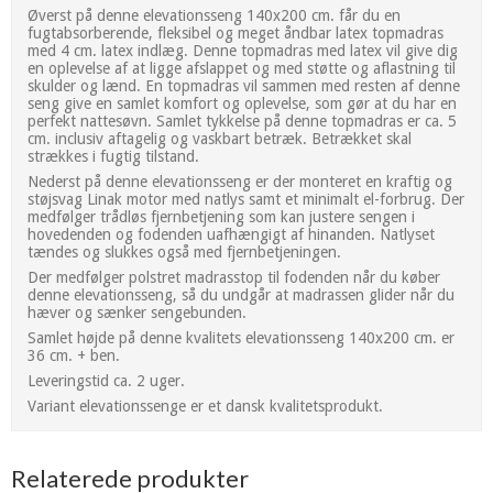
Øverst på denne elevationsseng 140x200 cm. får du en
fugtabsorberende, fleksibel og meget åndbar latex topmadras
med 4 cm. latex indlæg. Denne topmadras med latex vil give dig
en oplevelse af at ligge afslappet og med støtte og aflastning til
skulder og lænd. En topmadras vil sammen med resten af denne
seng give en samlet komfort og oplevelse, som gør at du har en
perfekt nattesøvn. Samlet tykkelse på denne topmadras er ca. 5
cm. inclusiv aftagelig og vaskbart betræk. Betrækket skal
strækkes i fugtig tilstand.
Nederst på denne elevationsseng er der monteret en kraftig og
støjsvag Linak motor med natlys samt et minimalt el-forbrug. Der
medfølger trådløs fjernbetjening som kan justere sengen i
hovedenden og fodenden uafhængigt af hinanden. Natlyset
tændes og slukkes også med fjernbetjeningen.
Der medfølger polstret madrasstop til fodenden når du køber
denne elevationsseng, så du undgår at madrassen glider når du
hæver og sænker sengebunden.
Samlet højde på denne kvalitets elevationsseng 140x200 cm. er
36 cm. + ben.
Leveringstid ca. 2 uger.
Variant elevationssenge er et dansk kvalitetsprodukt.
Relaterede produkter