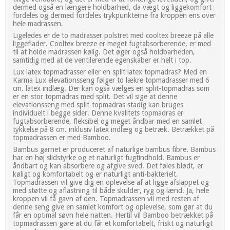
dermed også en længere holdbarhed, da vægt og liggekomfort
fordeles og dermed fordeles trykpunkterne fra kroppen ens over
hele madrassen.
Ligeledes er de to madrasser polstret med cooltex breeze på alle
liggeflader. Cooltex breeze er meget fugtabsorberende, er med
til at holde madrassen kølig. Det øger også holdbarheden,
samtidig med at de ventilerende egenskaber er helt i top.
Lux latex topmadrasser eller en split latex topmadras? Med en
Karma Lux elevationsseng følger to lækre topmadrasser med 6
cm. latex indlæg. Der kan også vælges en split-topmadras som
er en stor topmadras med split. Det vil sige at denne
elevationsseng med split-topmadras stadig kan bruges
individuelt i begge sider. Denne kvalitets topmadras er
fugtabsorberende, fleksibel og meget åndbar med en samlet
tykkelse på 8 cm. inklusiv latex indlæg og betræk. Betrækket på
topmadrassen er med Bamboo.
Bambus garnet er produceret af naturlige bambus fibre. Bambus
har en høj slidstyrke og et naturligt fugtindhold. Bambus er
åndbart og kan absorbere og afgive sved. Det føles blødt, er
køligt og komfortabelt og er naturligt anti-bakterielt.
Topmadrassen vil give dig en oplevelse af at ligge afslappet og
med støtte og aflastning til både skulder, ryg og lænd. Ja, hele
kroppen vil få gavn af den. Topmadrassen vil med resten af
denne seng give en samlet komfort og oplevelse, som gør at du
får en optimal søvn hele natten. Hertil vil Bamboo betrækket på
topmadrassen gøre at du får et komfortabelt, friskt og naturligt