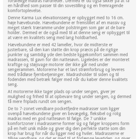
forskellige madras hårdheder. Dermed er du også sikker på at få
en hårdhed som passer til din sovestilling og en fremragende
komfortoplevelse.
Denne Karma Lux elevationsseng er opbygget med to 16 cm.
høje hævebunde. Hævebundene er fremstillet af en massiv og
meget stærk træramme under polstringen som gør at de bare
holder. Dermed er de også med til at denne seng er opbygget til
at være en kvalitets seng med lang holdbarhed.
Hævebundene er med 42 lameller, hvor de midterste er
justerbare, så den kan støtte din krop præcis på de rigtige
punkter og samtidig yde den bedste liggekomfort sammen med
madrassen, til gavn for din nattesøvn. Ligeledes er der monteret
kraftige og støjsvage motorer der ikke går ned under
sengerammen. Motorerne har et lavt strømforbrug og leveres
med trådløse fjernbetjeninger. Madrasholder til siden og til
fodenden med betræk følger med når du køber denne kvalitets
seng.
At motorerne ikke tager plads op under sengen, giver jer
mulighed og frihed til at opbevare ting under sengen, og dermed
få mere friplads rundt om sengen.
De to 7-zonet vendbare pocketfjedre madrasser som ligger
ovenpå hævebundene giver en bevægelig, fleksibel og rolig
madras med en god nattesøvn til følge. De 7 unikke
komfortzoner i madrasserne former sig og følger kroppens form
på en helt unik måde og giver dig den perfekte støtte som din
krop har brug for når du ligger ned og hviler. Madrasserne er
tillige vendbare, og det er med til at forlænge levetiden, og giver