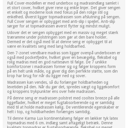
Full Cover-modellen er med underbox og madrasindlæg samlet i
et stort cover, hvilket giver rene og enkle linjer. Det giver sengen
et enkelt og moderne look med fokus på den rolige stil og
enkelhed. Øverst ligger topmadrassen som afslutning på sengen.
Full Cover sengen er opbygget med anti-slip i spejlet. Anti-slip
sørger for at topmadrassen øverst flytter sig mindst muligt.
Udover det er sengen opbygget med en massiv og meget stærk
træramme under polstringen som gør at den bare holder.
Dermed er det også med til at denne seng er opbygget til at
være en kvalitets seng med lang holdbarhed.
Den 7-zonet vendbare madras som ligger ovenpå underboxen er
også med pocketfjedre, hvilket giver en bevægelig, fleksibel og
rolig madras med en god nattesøvn til følge. De 7 unikke
komfortzoner i madrassen former sig og følger kroppens form
på en helt unik måde, og giver dig den perfekte støtte, som din
krop har brug for når du ligger ned og sover.
Madrassen kan vendes, så du forlænger holdbarheden og
levetiden på den. Når du gør det, spredes vægt og liggekomfort
og kroppens trykpunkter ens over hele madrassen.
På denne seng er madrassen polstret med cooltex breeze på alle
liggeflader, hvilket er meget fugtabsorberende og er samtidig
med til at holde madrassen kølig. De ventilerende egenskaber er
helt i top, og holdbarheden forlænges samtidig.
Til denne Karma Lux kontinentalseng følger en lækker tyk latex
topmadras med 6 cm. indlæg samt aftageligt betræk. Denne
kvalitets topmadras er fugtabsorberende, fleksibel og meget