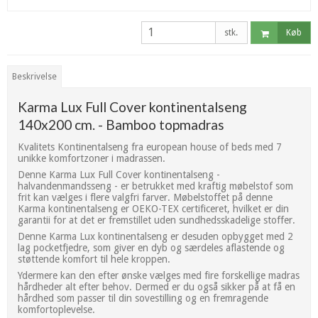
stk.
Køb
Beskrivelse
Karma Lux Full Cover kontinentalseng
140x200 cm. - Bamboo topmadras
Kvalitets Kontinentalseng fra european house of beds med 7
unikke komfortzoner i madrassen.
Denne Karma Lux Full Cover kontinentalseng -
halvandenmandsseng - er betrukket med kraftig møbelstof som
frit kan vælges i flere valgfri farver. Møbelstoffet på denne
Karma kontinentalseng er OEKO-TEX certificeret, hvilket er din
garantii for at det er fremstillet uden sundhedsskadelige stoffer.
Denne Karma Lux kontinentalseng er desuden opbygget med 2
lag pocketfjedre, som giver en dyb og særdeles aflastende og
støttende komfort til hele kroppen.
Ydermere kan den efter ønske vælges med fire forskellige madras
hårdheder alt efter behov. Dermed er du også sikker på at få en
hårdhed som passer til din sovestilling og en fremragende
komfortoplevelse.