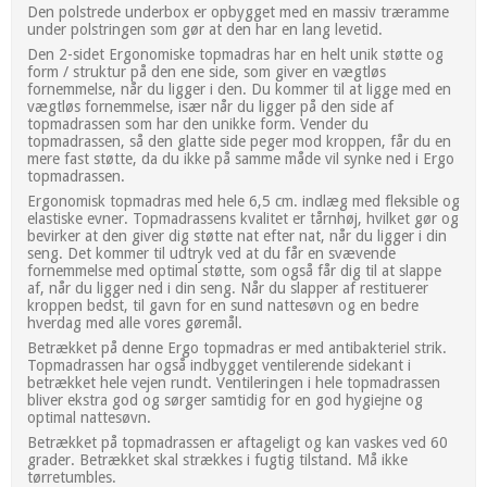
Den polstrede underbox er opbygget med en massiv træramme
under polstringen som gør at den har en lang levetid.
Den 2-sidet Ergonomiske topmadras har en helt unik støtte og
form / struktur på den ene side, som giver en vægtløs
fornemmelse, når du ligger i den. Du kommer til at ligge med en
vægtløs fornemmelse, især når du ligger på den side af
topmadrassen som har den unikke form. Vender du
topmadrassen, så den glatte side peger mod kroppen, får du en
mere fast støtte, da du ikke på samme måde vil synke ned i Ergo
topmadrassen.
Ergonomisk topmadras med hele 6,5 cm. indlæg med fleksible og
elastiske evner. Topmadrassens kvalitet er tårnhøj, hvilket gør og
bevirker at den giver dig støtte nat efter nat, når du ligger i din
seng. Det kommer til udtryk ved at du får en svævende
fornemmelse med optimal støtte, som også får dig til at slappe
af, når du ligger ned i din seng. Når du slapper af restituerer
kroppen bedst, til gavn for en sund nattesøvn og en bedre
hverdag med alle vores gøremål.
Betrækket på denne Ergo topmadras er med antibakteriel strik.
Topmadrassen har også indbygget ventilerende sidekant i
betrækket hele vejen rundt. Ventileringen i hele topmadrassen
bliver ekstra god og sørger samtidig for en god hygiejne og
optimal nattesøvn.
Betrækket på topmadrassen er aftageligt og kan vaskes ved 60
grader. Betrækket skal strækkes i fugtig tilstand. Må ikke
tørretumbles.