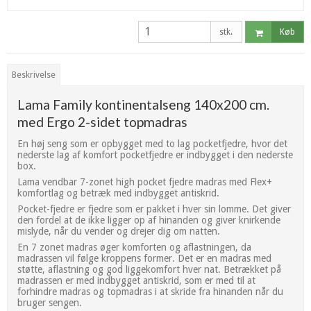
stk.
Køb
Beskrivelse
Lama Family kontinentalseng 140x200 cm.
med Ergo 2-sidet topmadras
En høj seng som er opbygget med to lag pocketfjedre, hvor det
nederste lag af komfort pocketfjedre er indbygget i den nederste
box.
Lama vendbar 7-zonet high pocket fjedre madras med Flex+
komfortlag og betræk med indbygget antiskrid.
Pocket-fjedre er fjedre som er pakket i hver sin lomme. Det giver
den fordel at de ikke ligger op af hinanden og giver knirkende
mislyde, når du vender og drejer dig om natten.
En 7 zonet madras øger komforten og aflastningen, da
madrassen vil følge kroppens former. Det er en madras med
støtte, aflastning og god liggekomfort hver nat. Betrækket på
madrassen er med indbygget antiskrid, som er med til at
forhindre madras og topmadras i at skride fra hinanden når du
bruger sengen.