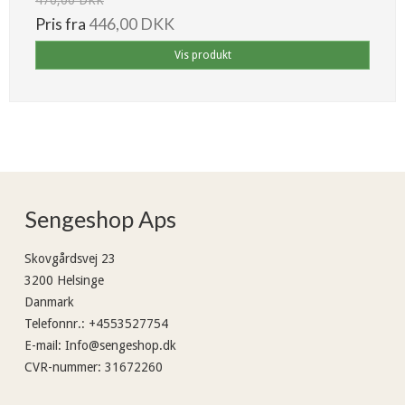
470,00 DKK
Pris fra
446,00 DKK
Vis produkt
Sengeshop Aps
Skovgårdsvej 23
3200 Helsinge
Danmark
Telefonnr.
:
+4553527754
E-mail
:
Info@sengeshop.dk
CVR-nummer
:
31672260