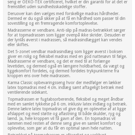
seng er OEKO-TEX certificeret, hvilket er din garantii for at det er
fremstillet uden sundhedsskadelige stoffer.
Deruover kan den vælges med forskellige madras hårdheder.
Dermed er du også sikker på at få en hårdhed som passer til din
sovestilling og en fremragende komfortoplevelse.
Madrasserne er vendbare. Anti-slip på madras-betrækket sørger
for at topmadrassen som ligger ovenpå ikke skrider. Desuden er
der lynlås øverst i madrassen, så madrasindlægget kan vendes
eller skiftes.
Det 5-zonet vendbar madrasindlæg som ligger øverst i boksen
giver en rolig og fleksibel madras med en god nattesøvn til følge.
Madrasserne er vendbare, og det er med til at forlænge
levetiden, og dermed også en længere holdbarhed, da vægt og
liggekomfort fordeles, og dermed fordeles trykpunkterne fra
kroppen ens over hele madrassen.
Karma Classic opbevaringsseng hvor der medfølger en lækker
latex topmadras med 4 cm. indlæg samt aftageligt betræk med
ventilerende sidekant.
Topmadrassen er fugtabsorberende, fleksibel og meget åndbar
med en samlet tykkelse på 6 cm. inklusiv latex indlæg og betræk.
Denne lækre latex topmadras vil give dig en oplevelse af at ligge
afslappet og med støtte og aflastning til både skulder, ryg og
lænd. Ja, hele kroppen vil få gavn af den. En topmadras vil
sammen med resten af denne seng give en samlet komfort og
oplevelse, som gør at du får en optimal søvn hele natten.
Betrækket på topmadrassen er aftageligt og vaskbart.